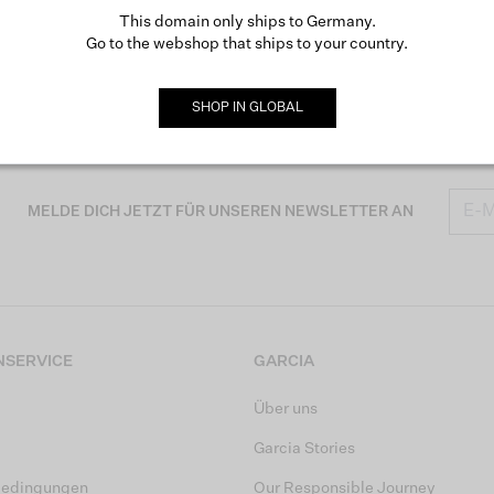
This domain only ships to Germany.
Go to the webshop that ships to your country.
SHOP IN
GLOBAL
MELDE DICH JETZT FÜR UNSEREN NEWSLETTER AN
SERVICE
GARCIA
Über uns
Garcia Stories
bedingungen
Our Responsible Journey