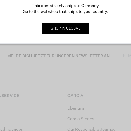
This domain only ships to Germany.
Go to the webshop that ships to your country.
SHOP IN
GLOBAL
MELDE DICH JETZT FÜR UNSEREN NEWSLETTER AN
SERVICE
GARCIA
Über uns
Garcia Stories
bedingungen
Our Responsible Journey