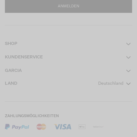
ANMELDEN
SHOP
Damen
KUNDENSERVICE
Herren
Kontakt
GARCIA
Mädchen Teens
FAQ
Über uns
LAND
Deutschland
Jungen Teens
Aktionsbedingungen
Garcia Stories
Mädchen Kids
Versand
Our Responsible Journey
Jungen Kids
Rücksendung
Store Locator
ZAHLUNGSMÖGLICHKEITEN
Sale
Cookies
Careers
Mein Konto
B2B Kontaktinformationen