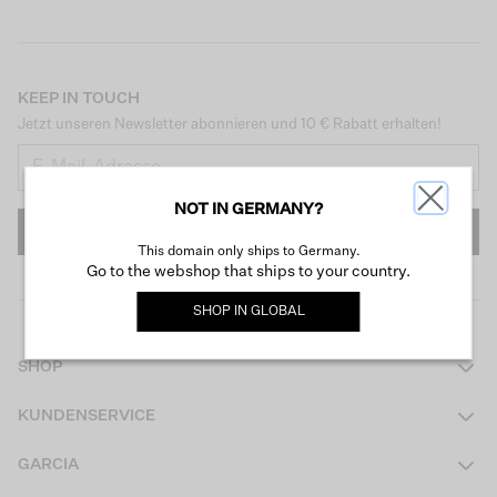
KEEP IN TOUCH
Jetzt unseren Newsletter abonnieren und 10 € Rabatt erhalten!
NOT IN GERMANY?
ANMELDEN
This domain only ships to Germany.
Go to the webshop that ships to your country.
SHOP IN
GLOBAL
SHOP
Damen
KUNDENSERVICE
Herren
Kontakt
GARCIA
Mädchen Teens
FAQ