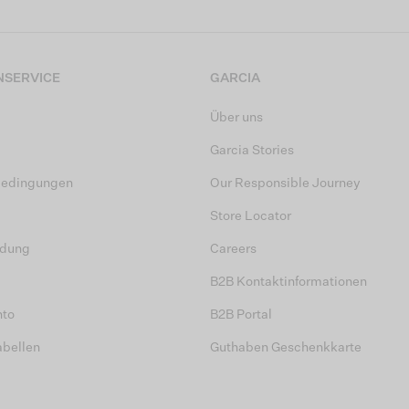
SERVICE
GARCIA
Über uns
Garcia Stories
bedingungen
Our Responsible Journey
Store Locator
dung
Careers
B2B Kontaktinformationen
nto
B2B Portal
abellen
Guthaben Geschenkkarte