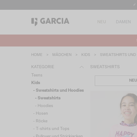
✓
NEU
DAMEN
HOME
>
MÄDCHEN
>
KIDS
>
SWEATSHIRTS UND
KATEGORIE
SWEATSHIRTS
Teens
NEU
Kids
- Sweatshirts und Hoodies
- Sweatshirts
- Hoodies
- Hosen
- Röcke
- T-shirts und Tops
- Pullover und Strickjacken