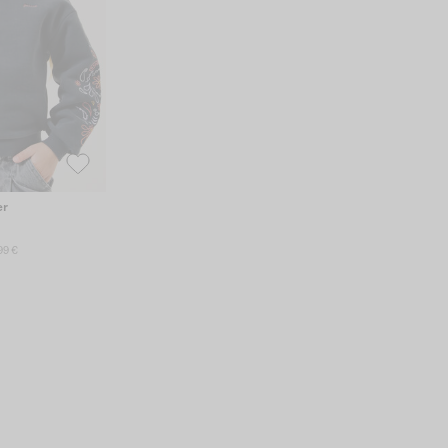
er
99 €