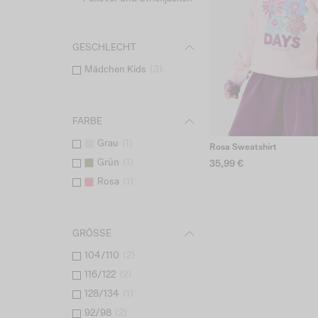
GESCHLECHT
Mädchen Kids
(
3
)
FARBE
Grau
(
1
)
Rosa Sweatshirt
Grün
(
1
)
35,99 €
Rosa
(
1
)
GRÖSSE
104/110
(
2
)
116/122
(
2
)
128/134
(
1
)
92/98
(
2
)