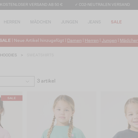
 KOSTENLOSER VERSAND AB 50 €
✓ CO2-NEUTRALEN VERSAND
HERREN
MÄDCHEN
JUNGEN
JEANS
SALE
SALE
| Neue Artikel hinzugefügt |
Damen
|
Herren
|
Jungen
|
Mädche
 HOODIES
>
SWEATSHIRTS
3 artikel