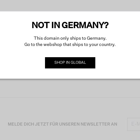
NOT IN GERMANY?
This domain only ships to Germany.
Go to the webshop that ships to your country.
SHOP IN
GLOBAL
MELDE DICH JETZT FÜR UNSEREN NEWSLETTER AN