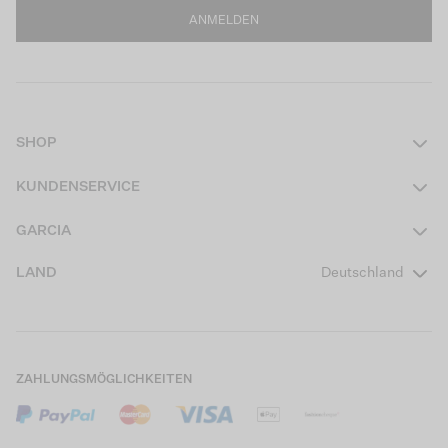
ANMELDEN
SHOP
Damen
KUNDENSERVICE
Herren
Kontakt
GARCIA
Mädchen Teens
FAQ
Über uns
LAND
Deutschland
Jungen Teens
Aktionsbedingungen
Garcia Stories
Mädchen Kids
Versand
Our Responsible Journey
Jungen Kids
Rücksendung
Store Locator
ZAHLUNGSMÖGLICHKEITEN
Sale
Cookies
Careers
Mein Konto
B2B Kontaktinformationen