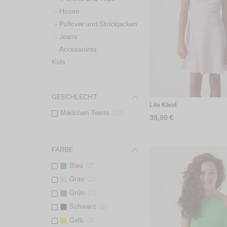
- Hosen
- Pullover und Strickjacken
- Jeans
- Accessoires
Kids
GESCHLECHT
Lila Kleid
Mädchen Teens
(
12
)
35,99 €
FARBE
Blau
(
2
)
Grau
(
2
)
Grün
(
2
)
Schwarz
(
2
)
Gelb
(
1
)