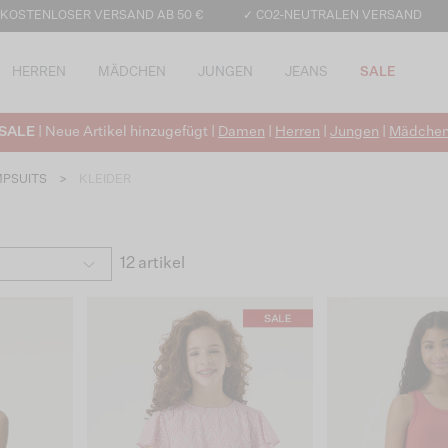
 KOSTENLOSER VERSAND AB 50 €
✓ CO2-NEUTRALEN VERSAND
HERREN
MÄDCHEN
JUNGEN
JEANS
SALE
SALE
| Neue Artikel hinzugefügt |
Damen
|
Herren
|
Jungen
|
Mädche
MPSUITS
>
KLEIDER
12 artikel