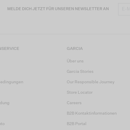
MELDE DICH JETZT FÜR UNSEREN NEWSLETTER AN
SERVICE
GARCIA
Über uns
Garcia Stories
bedingungen
Our Responsible Journey
Store Locator
dung
Careers
B2B Kontaktinformationen
nto
B2B Portal