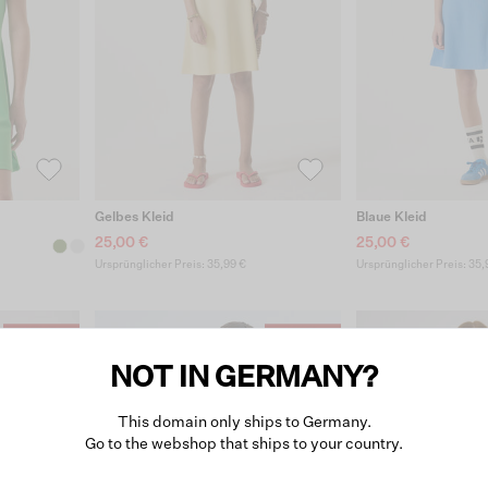
Gelbes Kleid
Blaue Kleid
25,00 €
25,00 €
Ursprünglicher Preis: 35,99 €
Ursprünglicher Preis: 35,
NOT IN GERMANY?
This domain only ships to Germany.
Go to the webshop that ships to your country.