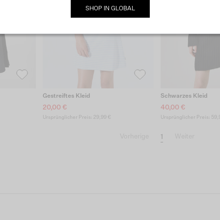
SHOP IN
GLOBAL
Gestreiftes Kleid
Schwarzes Kleid
20,00 €
40,00 €
Ursprünglicher Preis: 29,99 €
Ursprünglicher Preis: 59,
1
Vorherige
Weiter