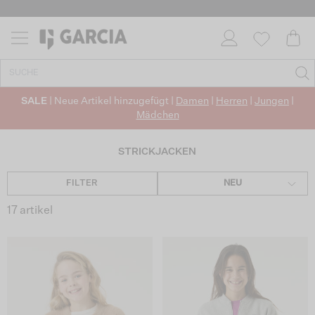
✓ KOSTENLOSER VERSAND AB 50 €
✓ CO2-NEUTRALEN VERSAND
SALE
| Neue Artikel hinzugefügt |
Damen
|
Herren
|
Jungen
|
Mädchen
STRICKJACKEN
FILTER
NEU
17 artikel