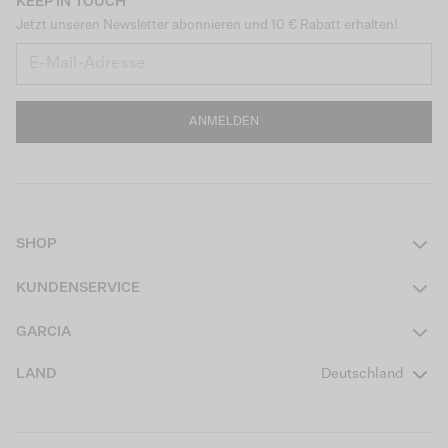
KEEP IN TOUCH
Jetzt unseren Newsletter abonnieren und 10 € Rabatt erhalten!
ANMELDEN
SHOP
Damen
KUNDENSERVICE
Herren
Kontakt
GARCIA
Mädchen Teens
FAQ
Über uns
LAND
Deutschland
Jungen Teens
Aktionsbedingungen
Garcia Stories
Mädchen Kids
Versand
Our Responsible Journey