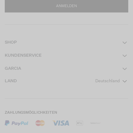
ANMELDEN
SHOP
Damen
KUNDENSERVICE
Herren
Kontakt
GARCIA
Mädchen Teens
FAQ
Über uns
LAND
Deutschland
Jungen Teens
Aktionsbedingungen
Garcia Stories
Mädchen Kids
Versand
Our Responsible Journey
Jungen Kids
Rücksendung
Store Locator
ZAHLUNGSMÖGLICHKEITEN
Sale
Cookies
Careers
Mein Konto
B2B Kontaktinformationen