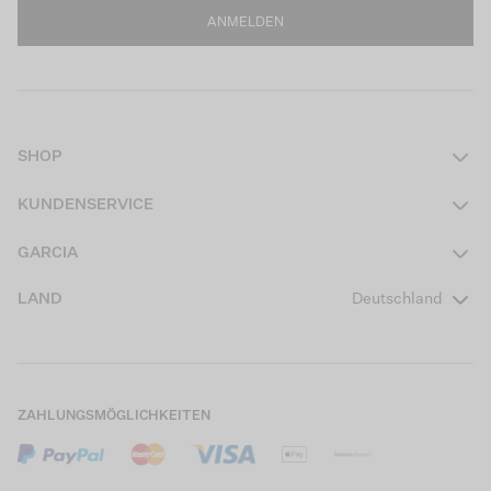
ANMELDEN
SHOP
Damen
KUNDENSERVICE
Herren
Kontakt
GARCIA
Mädchen Teens
FAQ
Über uns
LAND
Deutschland
Jungen Teens
Aktionsbedingungen
Garcia Stories
Mädchen Kids
Versand
Our Responsible Journey
Jungen Kids
Rücksendung
Store Locator
ZAHLUNGSMÖGLICHKEITEN
Sale
Cookies
Careers
Mein Konto
B2B Kontaktinformationen