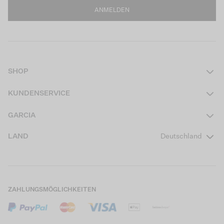
ANMELDEN
SHOP
Damen
KUNDENSERVICE
Herren
Kontakt
GARCIA
Mädchen Teens
FAQ
Über uns
LAND
Deutschland
Jungen Teens
Aktionsbedingungen
Garcia Stories
Mädchen Kids
Versand
Our Responsible Journey
Jungen Kids
Rücksendung
Store Locator
ZAHLUNGSMÖGLICHKEITEN
Sale
Cookies
Careers
Mein Konto
B2B Kontaktinformationen