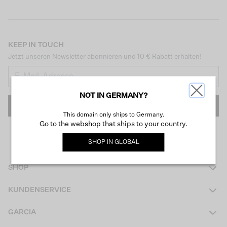
KEEP IN TOUCH
Jetzt unseren Newsletter abonnieren und 10 € Rabatt erhalten!
NOT IN GERMANY?
ANMELDEN
This domain only ships to Germany.
Go to the webshop that ships to your country.
SHOP IN
GLOBAL
SHOP
Damen
KUNDENSERVICE
Herren
Kontakt
GARCIA
Mädchen Teens
FAQ