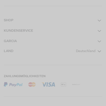
SHOP
Damen
KUNDENSERVICE
Herren
Kontakt
GARCIA
Mädchen Teens
FAQ
Über uns
LAND
Deutschland
Jungen Teens
Aktionsbedingungen
Garcia Stories
Mädchen Kids
Versand
Our Responsible Journey
Jungen Kids
Rücksendung
Store Locator
ZAHLUNGSMÖGLICHKEITEN
Sale
Cookies
Careers
Mein Konto
B2B Kontaktinformationen
Größentabellen
B2B Portal