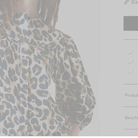
Was
Produk
Besch