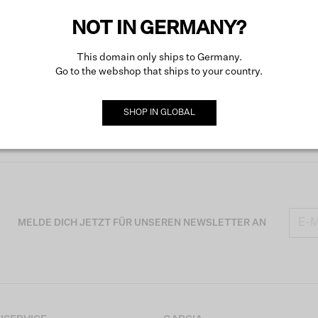
Mehr ü
NOT IN GERMANY?
This domain only ships to Germany.
Go to the webshop that ships to your country.
SHOP IN
GLOBAL
MELDE DICH JETZT FÜR UNSEREN NEWSLETTER AN