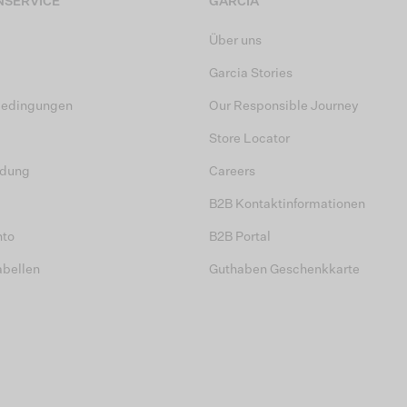
SERVICE
GARCIA
Über uns
Garcia Stories
bedingungen
Our Responsible Journey
Store Locator
dung
Careers
B2B Kontaktinformationen
nto
B2B Portal
abellen
Guthaben Geschenkkarte