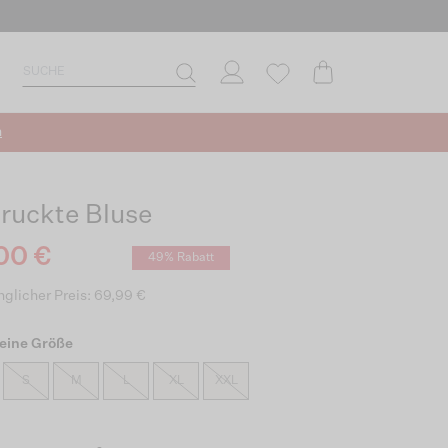
n
ruckte Bluse
00 €
49% Rabatt
glicher Preis: 69,99 €
eine Größe
S
M
L
XL
XXL