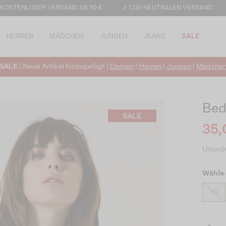
 KOSTENLOSER VERSAND AB 50 €
✓ CO2-NEUTRALEN VERSAND
HERREN
MÄDCHEN
JUNGEN
JEANS
SALE
SALE
| Neue Artikel hinzugefügt |
Damen
|
Herren
|
Jungen
|
Mädche
Bed
35,
Ursprün
Wähle 
XS