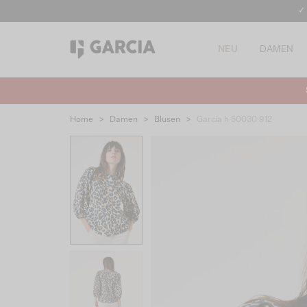
✓
NEU
DAMEN
Home
>
Damen
>
Blusen
>
Garcia h 50030 912