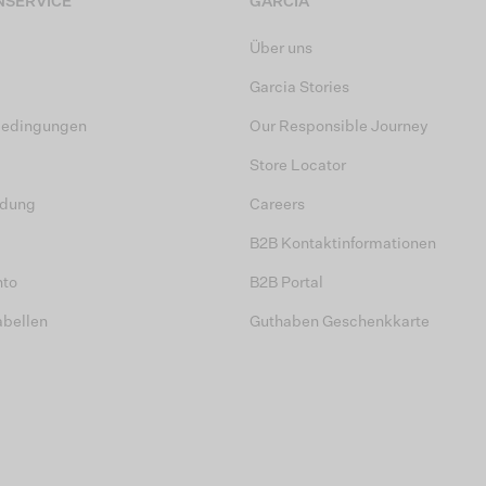
SERVICE
GARCIA
Über uns
Garcia Stories
bedingungen
Our Responsible Journey
Store Locator
dung
Careers
B2B Kontaktinformationen
nto
B2B Portal
abellen
Guthaben Geschenkkarte