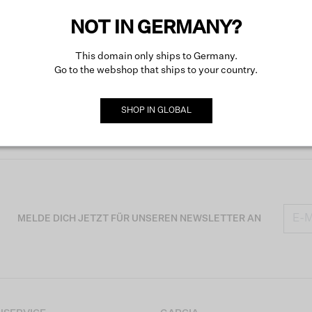
Mehr ü
NOT IN GERMANY?
This domain only ships to Germany.
Go to the webshop that ships to your country.
SHOP IN
GLOBAL
MELDE DICH JETZT FÜR UNSEREN NEWSLETTER AN