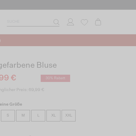
n
gefarbene Bluse
99 €
30% Rabatt
glicher Preis: 69,99 €
eine Größe
S
M
L
XL
XXL