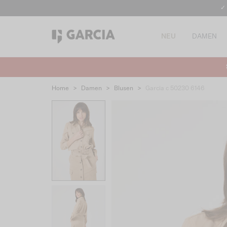
✓
NEU
DAMEN
Home
>
Damen
>
Blusen
>
Garcia c 50230 6146