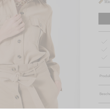
Was
Produk
Besch