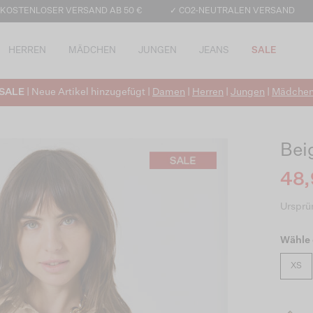
 KOSTENLOSER VERSAND AB 50 €
✓ CO2-NEUTRALEN VERSAND
HERREN
MÄDCHEN
JUNGEN
JEANS
SALE
SALE
| Neue Artikel hinzugefügt |
Damen
|
Herren
|
Jungen
|
Mädche
Bei
48,
Ursprün
Wähle 
XS