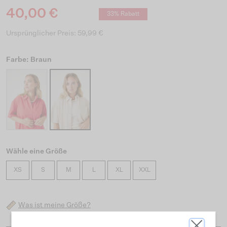
40,00 €
33% Rabatt
Ursprünglicher Preis: 59,99 €
Farbe: Braun
Wähle eine Größe
XS
S
M
L
XL
XXL
Was ist meine Größe?