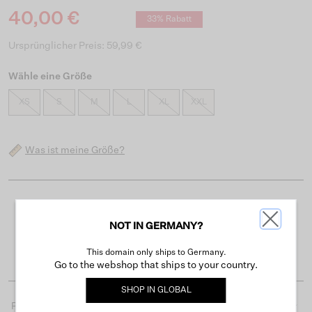
40,00 €
33% Rabatt
Ursprünglicher Preis: 59,99 €
Wähle eine Größe
XS
S
M
L
XL
XXL
Was ist meine Größe?
Kostenloser Versand ab 50 €
NOT IN GERMANY?
Lieferzeit 3-4 Arbeitstagen
Einfache Rückgabe innerhalb von 30 Tagen
This domain only ships to Germany.
Go to the webshop that ships to your country.
SHOP IN
GLOBAL
Produktdetails