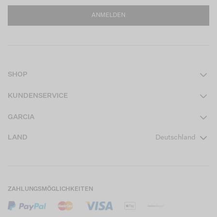
ANMELDEN
SHOP
Damen
KUNDENSERVICE
Herren
Kontakt
GARCIA
Mädchen Teens
FAQ
Über uns
LAND
Deutschland
Jungen Teens
Aktionsbedingungen
Garcia Stories
Mädchen Kids
Versand
Our Responsible Journey
Jungen Kids
Rücksendung
Store Locator
ZAHLUNGSMÖGLICHKEITEN
Sale
Cookies
Careers
Mein Konto