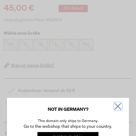
45,00 €
35% Rabatt
Ursprünglicher Preis: 69,99 €
Wähle eine Größe
XS
S
M
L
XL
XXL
Was ist meine Größe?
Kostenloser Versand ab 50 €
Lieferzeit 3-4 Arbeitstagen
NOT IN GERMANY?
Einfache Rückgabe innerhalb von 30 Tagen
This domain only ships to Germany.
Go to the webshop that ships to your country.
Produktdetails