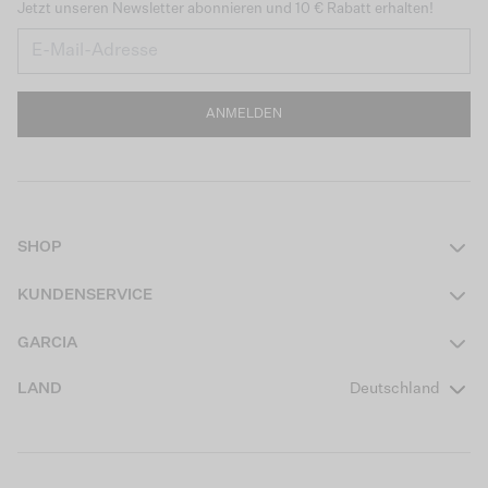
Jetzt unseren Newsletter abonnieren und 10 € Rabatt erhalten!
ANMELDEN
SHOP
Damen
KUNDENSERVICE
Herren
Kontakt
GARCIA
Mädchen Teens
FAQ
Über uns
LAND
Deutschland
Jungen Teens
Aktionsbedingungen
Garcia Stories
Mädchen Kids
Versand
Our Responsible Journey
Jungen Kids
Rücksendung