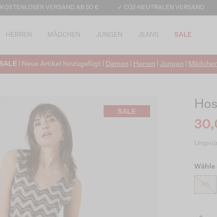
 KOSTENLOSER VERSAND AB 50 €
✓ CO2-NEUTRALEN VERSAND
HERREN
MÄDCHEN
JUNGEN
JEANS
SALE
SALE
| Neue Artikel hinzugefügt |
Damen
|
Herren
|
Jungen
|
Mädche
Hos
30,
Ursprün
Wähle 
XS