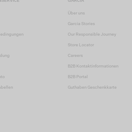
SERVICE
GARCIA
Über uns
Garcia Stories
bedingungen
Our Responsible Journey
Store Locator
dung
Careers
B2B Kontaktinformationen
nto
B2B Portal
abellen
Guthaben Geschenkkarte