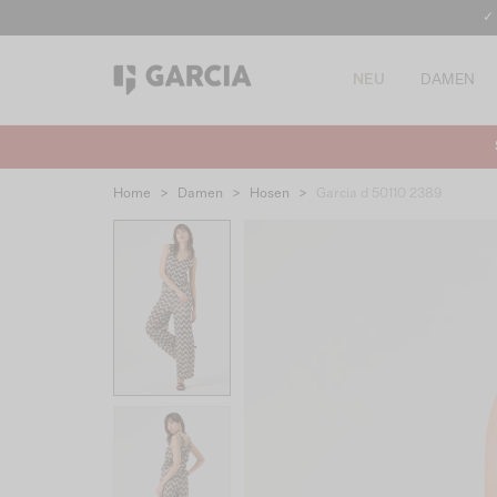
✓
NEU
DAMEN
Home
>
Damen
>
Hosen
>
Garcia d 50110 2389