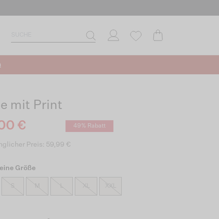
n
e mit Print
00 €
49% Rabatt
glicher Preis: 59,99 €
eine Größe
S
M
L
XL
XXL