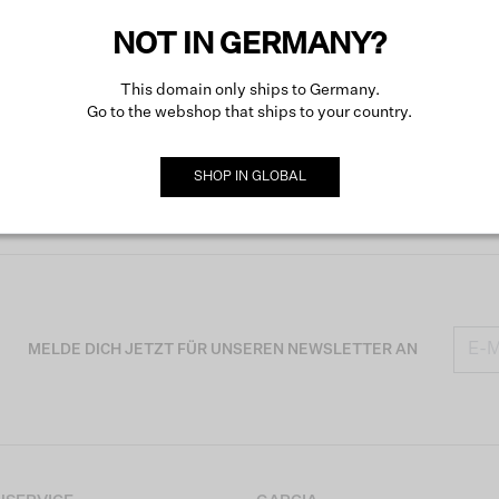
NOT IN GERMANY?
This domain only ships to Germany.
Go to the webshop that ships to your country.
SHOP IN
GLOBAL
MELDE DICH JETZT FÜR UNSEREN NEWSLETTER AN