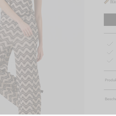
Was
Produk
Besch