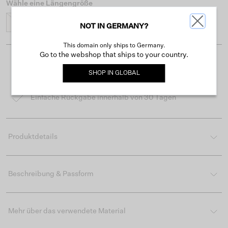
Wähle eine Längengröße
28
30
32
34
NOT IN GERMANY?
This domain only ships to Germany.
Go to the webshop that ships to your country.
Kostenloser Versand ab 50 €
SHOP IN
GLOBAL
Lieferzeit 3-4 Arbeitstagen
Einfache Rückgabe innerhalb von 30 Tagen
Produktdetails
Beschreibung & Passform
Mehr über das verwendete Material