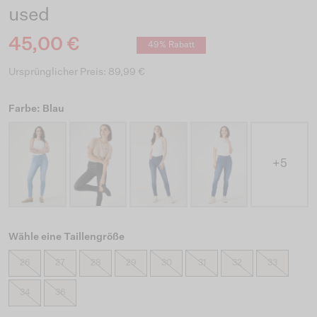
used
45,00 €
49% Rabatt
Ursprünglicher Preis: 89,99 €
Farbe: Blau
+5
Wähle eine Taillengröße
26
27
28
29
30
31
32
33
34
36