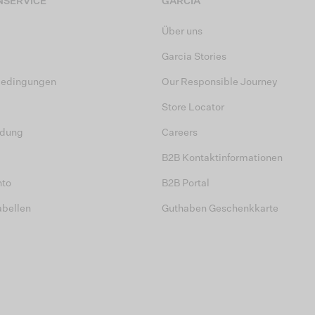
SERVICE
GARCIA
Über uns
Garcia Stories
bedingungen
Our Responsible Journey
Store Locator
dung
Careers
B2B Kontaktinformationen
nto
B2B Portal
abellen
Guthaben Geschenkkarte