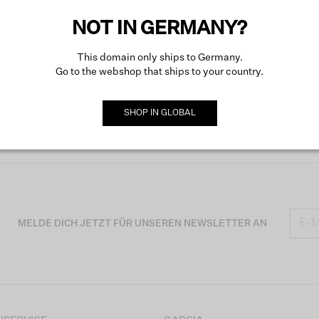
NOT IN GERMANY?
This domain only ships to Germany.
Go to the webshop that ships to your country.
SHOP IN
GLOBAL
MELDE DICH JETZT FÜR UNSEREN NEWSLETTER AN