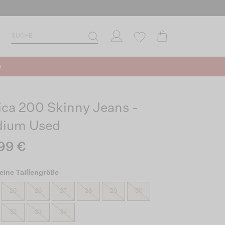
n
ica 200 Skinny Jeans -
ium Used
99 €
eine Taillengröße
25
26
27
28
29
30
32
33
34