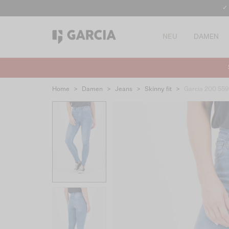
✓
NEU
DAMEN
Home
>
Damen
>
Jeans
>
Skinny fit
>
Garcia 200 55