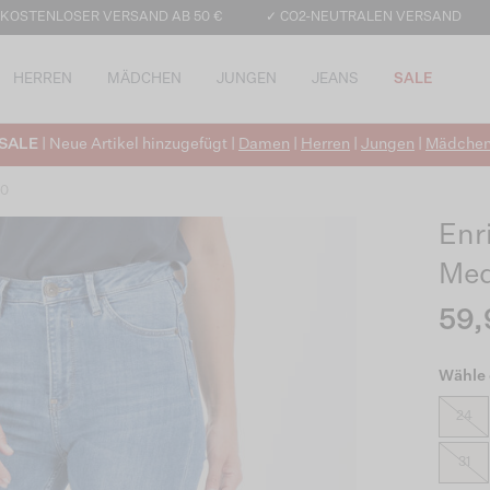
 KOSTENLOSER VERSAND AB 50 €
✓ CO2-NEUTRALEN VERSAND
HERREN
MÄDCHEN
JUNGEN
JEANS
SALE
SALE
| Neue Artikel hinzugefügt |
Damen
|
Herren
|
Jungen
|
Mädche
90
Enr
Med
59,
Wähle 
24
31