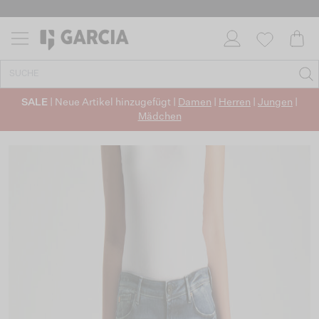
SALE
| Neue Artikel hinzugefügt |
Damen
|
Herren
|
Jungen
|
Mädchen