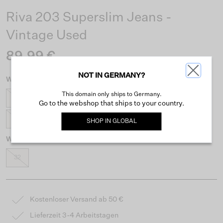
Riva 203 Superslim Jeans -
Vintage Used
89,99 €
NOT IN GERMANY?
Wähle eine Taillengröße
This domain only ships to Germany.
24
25
26
27
28
29
30
31
Go to the webshop that ships to your country.
32
33
34
SHOP IN
GLOBAL
Wähle eine Längengröße
32
Kostenloser Versand ab 50 €
Lieferzeit 3-4 Arbeitstagen