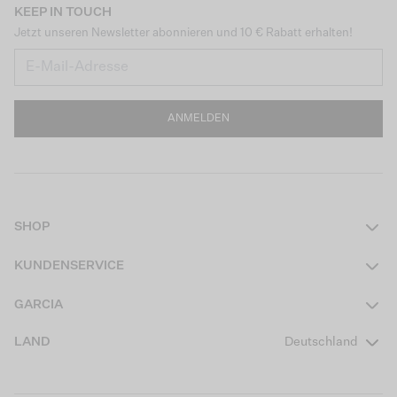
KEEP IN TOUCH
Jetzt unseren Newsletter abonnieren und 10 € Rabatt erhalten!
ANMELDEN
SHOP
Damen
KUNDENSERVICE
Herren
Kontakt
GARCIA
Mädchen Teens
FAQ
Über uns
LAND
Deutschland
Jungen Teens
Aktionsbedingungen
Garcia Stories
Mädchen Kids
Versand
Our Responsible Journey