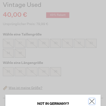
Vintage Used
40,00 €
49% Rabatt
Ursprünglicher Preis: 79,99 €
Wähle eine Taillengröße
26
27
28
29
30
31
32
33
34
36
Wähle eine Längengröße
28
30
32
34
36
Was ist meine Größe?
NOT IN GERMANY?