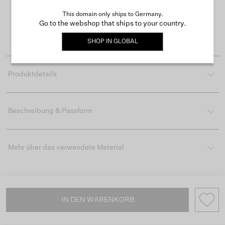
Kostenloser Versand ab 50 €
This domain only ships to Germany.
Lieferzeit 3-4 Arbeitstagen
Go to the webshop that ships to your country.
Einfache Rückgabe innerhalb von 30 Tagen
SHOP IN
GLOBAL
Produktdetails
Beschreibung & Passform
Mehr über das verwendete Material
IN DEN WARENKORB