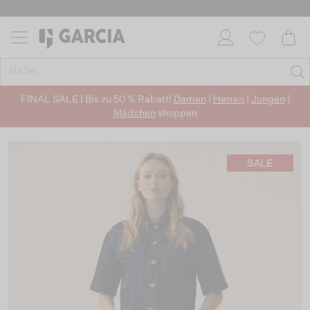
FINAL SALE | Bis zu 50 % Rabatt!
Damen
|
Herren
|
Jungen
|
Mädchen
shoppen