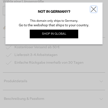
Wähle eine Längengröße
30
32
NOT IN GERMANY?
This domain only ships to Germany.
Go to the webshop that ships to your country.
Was ist meine Größe?
SHOP IN
GLOBAL
Kostenloser Versand ab 50 €
Lieferzeit 3-4 Arbeitstagen
Einfache Rückgabe innerhalb von 30 Tagen
Produktdetails
Beschreibung & Passform