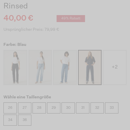
Rinsed
40,00 €
49% Rabatt
Ursprünglicher Preis: 79,99 €
Farbe: Blau
+2
Wähle eine Taillengröße
26
27
28
29
30
31
32
33
34
36