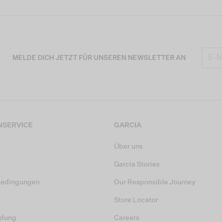
MELDE DICH JETZT FÜR UNSEREN NEWSLETTER AN
SERVICE
GARCIA
Über uns
Garcia Stories
bedingungen
Our Responsible Journey
Store Locator
dung
Careers