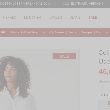
 KOSTENLOSER VERSAND AB 50 €
✓ CO2-NEUTRALEN VERSAND
HERREN
MÄDCHEN
JUNGEN
JEANS
SALE
SALE
| Neue Artikel hinzugefügt |
Damen
|
Herren
|
Jungen
|
Mädche
Cel
Use
45,
Ursprün
Farbe: