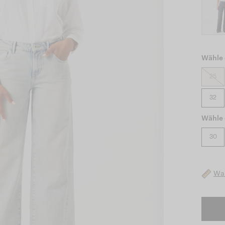
Wähle 
25
32
Wähle 
30
Was