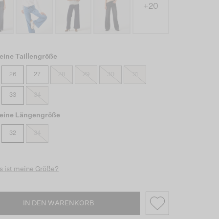
+20
eine Taillengröße
26
27
28
29
30
31
33
34
eine Längengröße
32
34
 ist meine Größe?
IN DEN WARENKORB