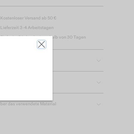
Kostenloser Versand ab 50 €
Lieferzeit 3-4 Arbeitstagen
Einfache Rückgabe innerhalb von 30 Tagen
tdetails
reibung & Passform
ber das verwendete Material