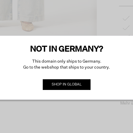
NOT IN GERMANY?
Produk
This domain only ships to Germany.
Go to the webshop that ships to your country.
Besch
SHOP IN
GLOBAL
Mehr ü