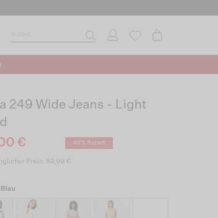
n
ia 249 Wide Jeans - Light
d
00 €
49% Rabatt
glicher Preis: 89,99 €
 Blau