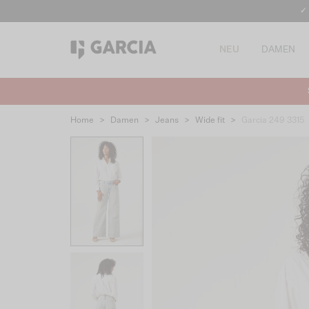
✓
NEU
DAMEN
Home
>
Damen
>
Jeans
>
Wide fit
>
Garcia 249 3315