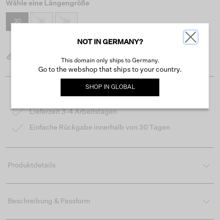
Wähle eine Längengröße
30
32
34
NOT IN GERMANY?
Was ist meine Größe?
This domain only ships to Germany.
Go to the webshop that ships to your country.
SHOP IN
GLOBAL
Kostenloser Versand ab 50 €
Lieferzeit 3-4 Arbeitstagen
Einfache Rückgabe innerhalb von 30 Tagen
Produktdetails
Beschreibung & Passform