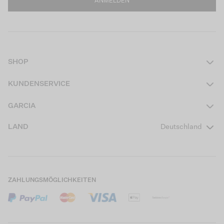
ANMELDEN
SHOP
Damen
KUNDENSERVICE
Herren
Kontakt
GARCIA
Mädchen Teens
FAQ
Über uns
LAND
Deutschland
Jungen Teens
Aktionsbedingungen
Garcia Stories
Mädchen Kids
Versand
Our Responsible Journey
Jungen Kids
Rücksendung
Store Locator
ZAHLUNGSMÖGLICHKEITEN
Sale
Cookies
Careers
Mein Konto
B2B Kontaktinformationen