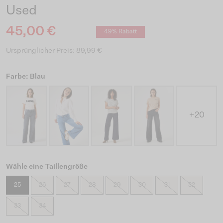
Used
45,00 €
49% Rabatt
Ursprünglicher Preis: 89,99 €
Farbe: Blau
+20
Wähle eine Taillengröße
25
26
27
28
29
30
31
32
33
34