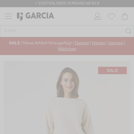
✓ KOSTENLOSER VERSAND AB 50 €
✓ CO2-NEUTRALEN VERSAND
SALE
| Neue Artikel hinzugefügt |
Damen
|
Herren
|
Jungen
|
Mädchen