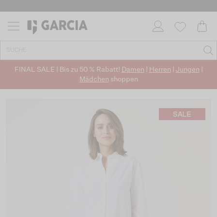
FINAL SALE | Bis zu 50 % Rabatt!
Damen
|
Herren
|
Jungen
|
Mädchen
shoppen