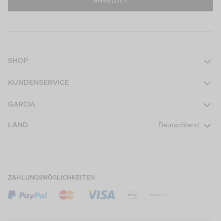
ANMELDEN
SHOP
Damen
KUNDENSERVICE
Herren
Kontakt
GARCIA
Mädchen Teens
FAQ
Über uns
LAND
Deutschland
Jungen Teens
Aktionsbedingungen
Garcia Stories
Mädchen Kids
Versand
Our Responsible Journey
Jungen Kids
Rücksendung
Store Locator
ZAHLUNGSMÖGLICHKEITEN
Sale
Cookies
Careers
Mein Konto
B2B Kontaktinformationen