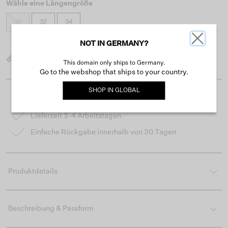
Wähle eine Längengröße
30
32
34
NOT IN GERMANY?
Was ist meine Größe?
This domain only ships to Germany.
Go to the webshop that ships to your country.
SHOP IN
GLOBAL
Kostenloser Versand ab 50 €
Lieferzeit 3-4 Arbeitstagen
Einfache Rückgabe innerhalb von 30 Tagen
Produktdetails
Beschreibung & Passform