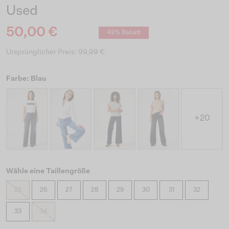
Used
50,00 €
49% Rabatt
Ursprünglicher Preis: 99,99 €
Farbe: Blau
+20
Wähle eine Taillengröße
25
26
27
28
29
30
31
32
33
34