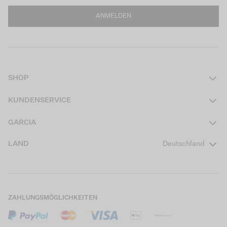
ANMELDEN
SHOP
Damen
KUNDENSERVICE
Herren
Kontakt
GARCIA
Mädchen Teens
FAQ
Über uns
LAND
Deutschland
Jungen Teens
Aktionsbedingungen
Garcia Stories
Mädchen Kids
Versand
Our Responsible Journey
Jungen Kids
Rücksendung
Store Locator
ZAHLUNGSMÖGLICHKEITEN
Sale
Cookies
Careers
Mein Konto