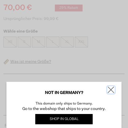
70,00 €
29% Rabatt
Ursprünglicher Preis: 99,99 €
Wähle eine Größe
XS
S
M
L
XL
XXL
Was ist meine Größe?
Kostenloser Versand ab 50 €
NOT IN GERMANY?
Lieferzeit 3-4 Arbeitstagen
Einfache Rückgabe innerhalb von 30 Tagen
This domain only ships to Germany.
Go to the webshop that ships to your country.
SHOP IN
GLOBAL
Produktdetails