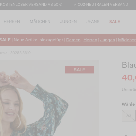
 KOSTENLOSER VERSAND AB 50 €
✓ CO2-NEUTRALEN VERSAND
HERREN
MÄDCHEN
JUNGEN
JEANS
SALE
SALE
| Neue Artikel hinzugefügt |
Damen
|
Herren
|
Jungen
|
Mädche
rcia j 30283 3610
Blau
40,
Ursprün
Wähle 
XS