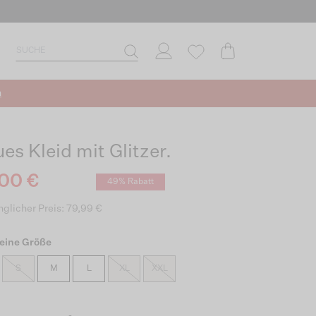
n
es Kleid mit Glitzer.
00 €
49% Rabatt
glicher Preis: 79,99 €
eine Größe
S
M
L
XL
XXL