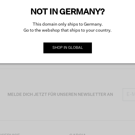
Mehr ü
NOT IN GERMANY?
This domain only ships to Germany.
Go to the webshop that ships to your country.
SHOP IN
GLOBAL
MELDE DICH JETZT FÜR UNSEREN NEWSLETTER AN