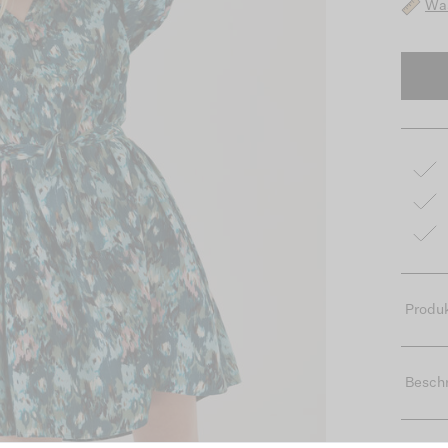
Was
Produk
Besch