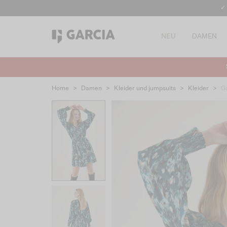
✓
NEU
DAMEN
Home
>
Damen
>
Kleider und jumpsuits
>
Kleider
>
Ga