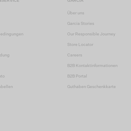
SERVICE
GARCIA
Über uns
Garcia Stories
bedingungen
Our Responsible Journey
Store Locator
dung
Careers
B2B Kontaktinformationen
nto
B2B Portal
abellen
Guthaben Geschenkkarte