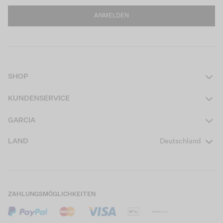
ANMELDEN
SHOP
Damen
KUNDENSERVICE
Herren
Kontakt
GARCIA
Mädchen Teens
FAQ
Über uns
LAND
Deutschland
Jungen Teens
Aktionsbedingungen
Garcia Stories
Mädchen Kids
Versand
Our Responsible Journey
Jungen Kids
Rücksendung
Store Locator
ZAHLUNGSMÖGLICHKEITEN
Sale
Cookies
Careers
Mein Konto