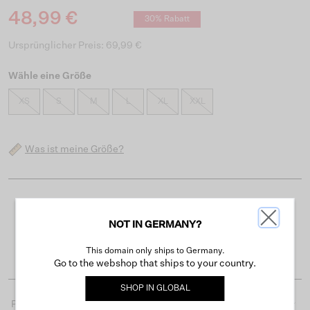
48,99 €
30% Rabatt
Ursprünglicher Preis: 69,99 €
Wähle eine Größe
XS
S
M
L
XL
XXL
Was ist meine Größe?
Kostenloser Versand ab 50 €
NOT IN GERMANY?
Lieferzeit 3-4 Arbeitstagen
Einfache Rückgabe innerhalb von 30 Tagen
This domain only ships to Germany.
Go to the webshop that ships to your country.
SHOP IN
GLOBAL
Produktdetails