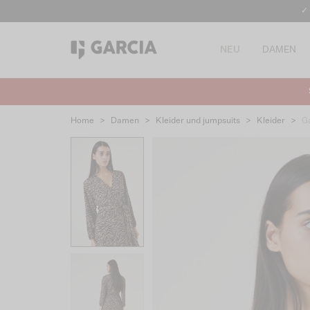
✓
NEU
DAMEN
Home
>
Damen
>
Kleider und jumpsuits
>
Kleider
>
G