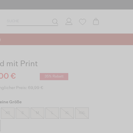
n
d mit Print
00 €
35% Rabatt
glicher Preis: 69,99 €
eine Größe
XS
S
M
L
XL
XXL