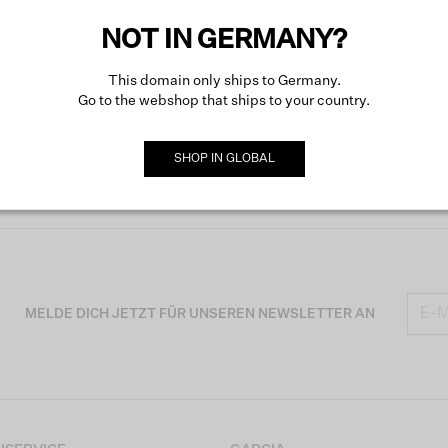
NOT IN GERMANY?
Mehr ü
This domain only ships to Germany.
Go to the webshop that ships to your country.
SHOP IN
GLOBAL
MELDE DICH JETZT FÜR UNSEREN NEWSLETTER AN