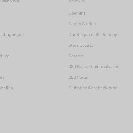
SERVICE
GARCIA
Über uns
Garcia Stories
bedingungen
Our Responsible Journey
Store Locator
dung
Careers
B2B Kontaktinformationen
nto
B2B Portal
abellen
Guthaben Geschenkkarte