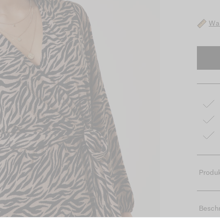
Was
Produk
Besch