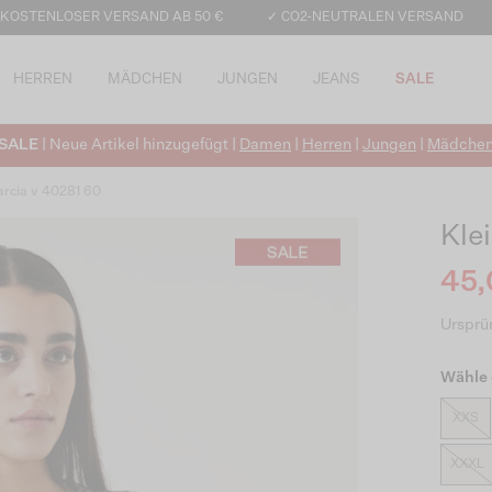
 KOSTENLOSER VERSAND AB 50 €
✓ CO2-NEUTRALEN VERSAND
HERREN
MÄDCHEN
JUNGEN
JEANS
SALE
SALE
| Neue Artikel hinzugefügt |
Damen
|
Herren
|
Jungen
|
Mädche
arcia v 40281 60
Klei
45,
Ursprün
Wähle 
XXS
XXXL