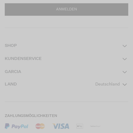
ANMELDEN
SHOP
Damen
KUNDENSERVICE
Herren
Kontakt
GARCIA
Mädchen Teens
FAQ
Über uns
LAND
Deutschland
Jungen Teens
Aktionsbedingungen
Garcia Stories
Mädchen Kids
Versand
Our Responsible Journey
Jungen Kids
Rücksendung
Store Locator
ZAHLUNGSMÖGLICHKEITEN
Sale
Cookies
Careers
Mein Konto