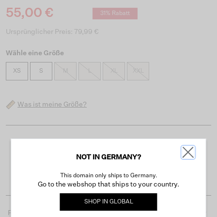
55,00 €
31% Rabatt
Ursprünglicher Preis: 79,99 €
Wähle eine Größe
XS
S
M
L
XL
XXL
Was ist meine Größe?
Kostenloser Versand ab 50 €
NOT IN GERMANY?
Lieferzeit 3-4 Arbeitstagen
Einfache Rückgabe innerhalb von 30 Tagen
This domain only ships to Germany.
Go to the webshop that ships to your country.
SHOP IN
GLOBAL
Produktdetails