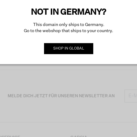
NOT IN GERMANY?
This domain only ships to Germany.
Go to the webshop that ships to your country.
SHOP IN
GLOBAL
MELDE DICH JETZT FÜR UNSEREN NEWSLETTER AN