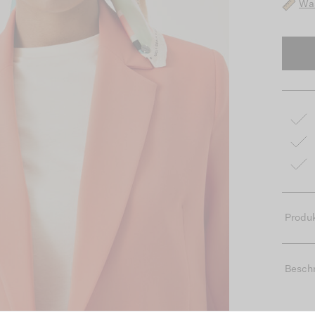
Was
Produk
Besch