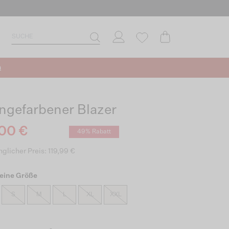
n
ngefarbener Blazer
00 €
49% Rabatt
glicher Preis: 119,99 €
eine Größe
S
M
L
XL
XXL