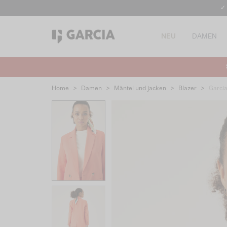
✓
NEU
DAMEN
Home
>
Damen
>
Mäntel und jacken
>
Blazer
>
Garci