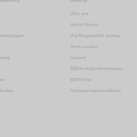
SERVICE
GARCIA
Über uns
Garcia Stories
bedingungen
Our Responsible Journey
Store Locator
dung
Careers
B2B Kontaktinformationen
nto
B2B Portal
abellen
Guthaben Geschenkkarte