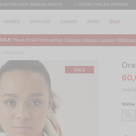
 KOSTENLOSER VERSAND AB 50 €
✓ CO2-NEUTRALEN VERSAND
HERREN
MÄDCHEN
JUNGEN
JEANS
SALE
SALE
| Neue Artikel hinzugefügt |
Damen
|
Herren
|
Jungen
|
Mädche
a b 30293 3252
Ora
60,
Ursprün
Wähle 
XS