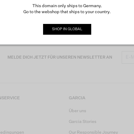
This domain only ships to Germany.
Go to the webshop that ships to your country.
SHOP IN
GLOBAL
MELDE DICH JETZT FÜR UNSEREN NEWSLETTER AN
SERVICE
GARCIA
Über uns
Garcia Stories
bedingungen
Our Responsible Journey