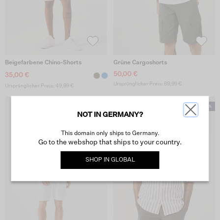
Beigefarbene Chino-Shorts
Grüne Cargoshorts
50,00 €
35,00 €
Ursprünglicher Preis: 69,99 €
Ursprünglicher Preis: 49,99 €
NOT IN GERMANY?
This domain only ships to Germany.
Go to the webshop that ships to your country.
SHOP IN
GLOBAL