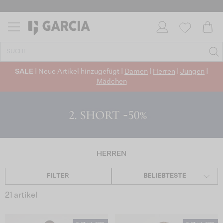
✓ CO2-NEUTRALEN VERSAND
SALE
| Neue Artikel hinzugefügt |
Damen
|
Herren
|
Jungen
|
Mädchen
HERREN
FILTER
BELIEBTESTE
21 artikel