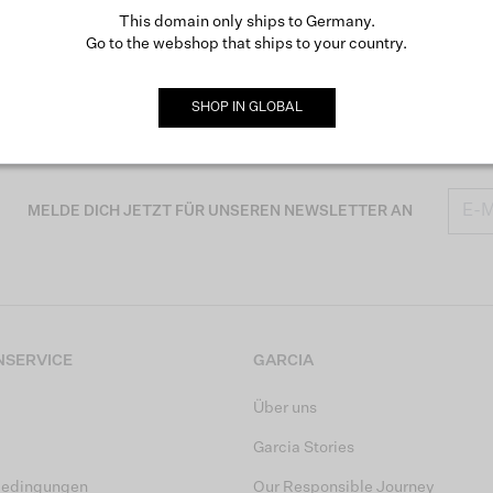
This domain only ships to Germany.
Go to the webshop that ships to your country.
SHOP IN
GLOBAL
MELDE DICH JETZT FÜR UNSEREN NEWSLETTER AN
SERVICE
GARCIA
Über uns
Garcia Stories
bedingungen
Our Responsible Journey