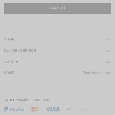
ANMELDEN
SHOP
Damen
KUNDENSERVICE
Herren
Kontakt
GARCIA
Mädchen Teens
FAQ
Über uns
LAND
Deutschland
Jungen Teens
Aktionsbedingungen
Garcia Stories
Mädchen Kids
Versand
Our Responsible Journey
Jungen Kids
Rücksendung
Store Locator
ZAHLUNGSMÖGLICHKEITEN
Sale
Cookies
Careers
Mein Konto