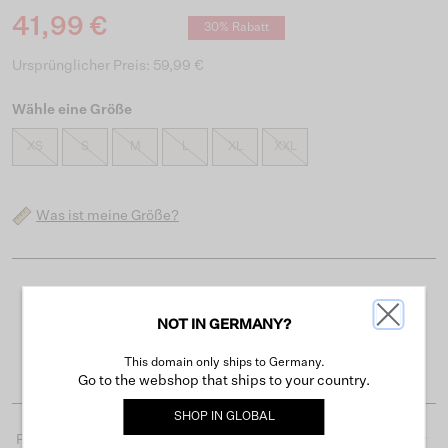
41,99 €
30% Rabatt
Ursprünglicher Preis: 59,99 €
Wähle eine Größe
XS
S
M
L
XL
XXL
Was ist meine Größe?
Kostenloser Versand ab 50 €
NOT IN GERMANY?
Lieferzeit 3-4 Arbeitstagen
Einfache Rückgabe innerhalb von 30 Tagen
This domain only ships to Germany.
Go to the webshop that ships to your country.
SHOP IN
GLOBAL
Produktdetails