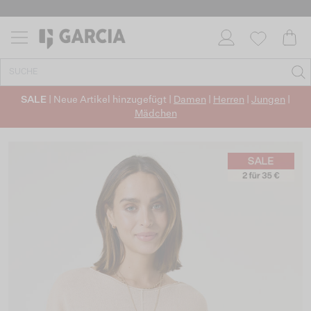
SALE
| Neue Artikel hinzugefügt |
Damen
|
Herren
|
Jungen
|
Mädchen