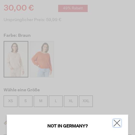
30,00 €
49% Rabatt
Ursprünglicher Preis: 59,99 €
Farbe: Braun
Wähle eine Größe
XS
S
M
L
XL
XXL
Was ist meine Größe?
NOT IN GERMANY?