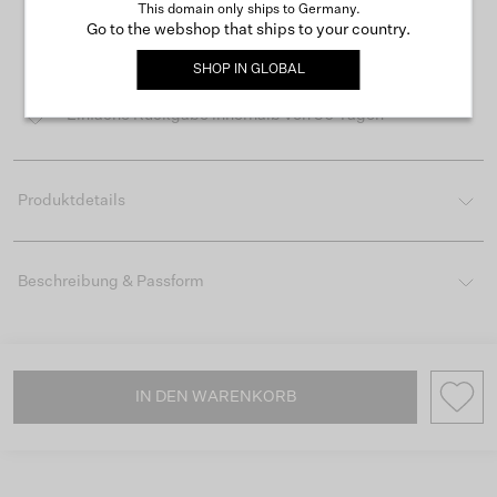
This domain only ships to Germany.
Go to the webshop that ships to your country.
Kostenloser Versand ab 50 €
SHOP IN
GLOBAL
Lieferzeit 3-4 Arbeitstagen
Einfache Rückgabe innerhalb von 30 Tagen
Produktdetails
Beschreibung & Passform
IN DEN WARENKORB