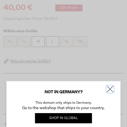
40,00 €
33% Rabatt
Ursprünglicher Preis: 59,99 €
Wähle eine Größe
XS
S
M
L
XL
XXL
Was ist meine Größe?
Kostenloser Versand ab 50 €
NOT IN GERMANY?
Lieferzeit 3-4 Arbeitstagen
Einfache Rückgabe innerhalb von 30 Tagen
This domain only ships to Germany.
Go to the webshop that ships to your country.
SHOP IN
GLOBAL
Produktdetails