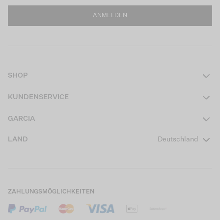
ANMELDEN
SHOP
Damen
KUNDENSERVICE
Herren
Kontakt
GARCIA
Mädchen Teens
FAQ
Über uns
LAND
Deutschland
Jungen Teens
Aktionsbedingungen
Garcia Stories
Mädchen Kids
Versand
Our Responsible Journey
Jungen Kids
Rücksendung
Store Locator
ZAHLUNGSMÖGLICHKEITEN
Sale
Cookies
Careers
Mein Konto