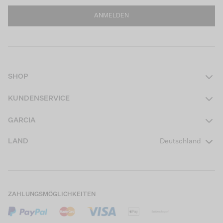
ANMELDEN
SHOP
Damen
KUNDENSERVICE
Herren
Kontakt
GARCIA
Mädchen Teens
FAQ
Über uns
LAND
Deutschland
Jungen Teens
Aktionsbedingungen
Garcia Stories
Mädchen Kids
Versand
Our Responsible Journey
Jungen Kids
Rücksendung
Store Locator
ZAHLUNGSMÖGLICHKEITEN
Sale
Cookies
Careers
Mein Konto