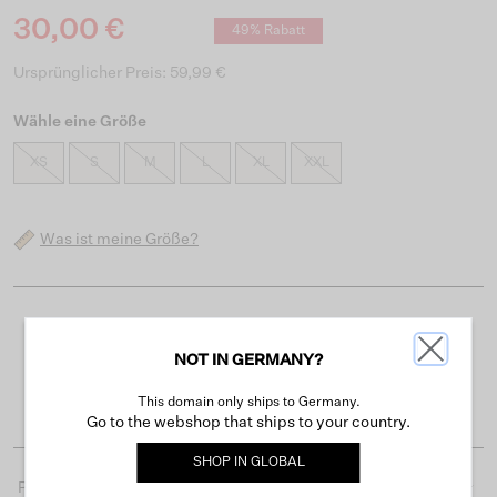
30,00 €
49% Rabatt
Ursprünglicher Preis: 59,99 €
Wähle eine Größe
XS
S
M
L
XL
XXL
Was ist meine Größe?
Kostenloser Versand ab 50 €
NOT IN GERMANY?
Lieferzeit 3-4 Arbeitstagen
Einfache Rückgabe innerhalb von 30 Tagen
This domain only ships to Germany.
Go to the webshop that ships to your country.
SHOP IN
GLOBAL
Produktdetails