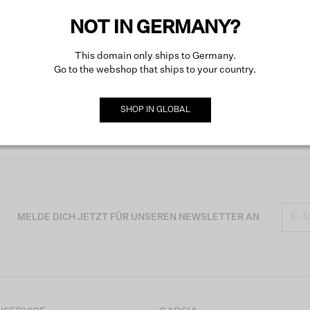
NOT IN GERMANY?
This domain only ships to Germany.
Go to the webshop that ships to your country.
SHOP IN
GLOBAL
MELDE DICH JETZT FÜR UNSEREN NEWSLETTER AN