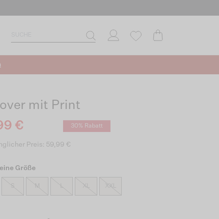
n
lover mit Print
99 €
30% Rabatt
glicher Preis: 59,99 €
eine Größe
S
M
L
XL
XXL