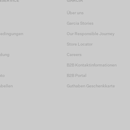
SERVICE
GARCIA
Über uns
Garcia Stories
bedingungen
Our Responsible Journey
Store Locator
dung
Careers
B2B Kontaktinformationen
nto
B2B Portal
abellen
Guthaben Geschenkkarte