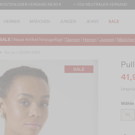
 KOSTENLOSER VERSAND AB 50 €
✓ CO2-NEUTRALEN VERSAND
HERREN
MÄDCHEN
JUNGEN
JEANS
SALE
SALE
| Neue Artikel hinzugefügt |
Damen
|
Herren
|
Jungen
|
Mädche
>
Garcia c 50245 4294
Pul
41,
Ursprün
Wähle 
XS