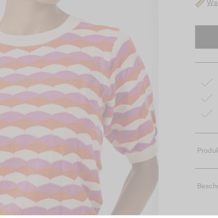
Was
Produk
Besch