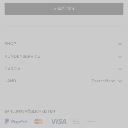
ANMELDEN
SHOP
Damen
KUNDENSERVICE
Herren
Kontakt
GARCIA
Mädchen Teens
FAQ
Über uns
LAND
Deutschland
Jungen Teens
Aktionsbedingungen
Garcia Stories
Mädchen Kids
Versand
Our Responsible Journey
Jungen Kids
Rücksendung
Store Locator
ZAHLUNGSMÖGLICHKEITEN
Sale
Cookies
Careers
Mein Konto