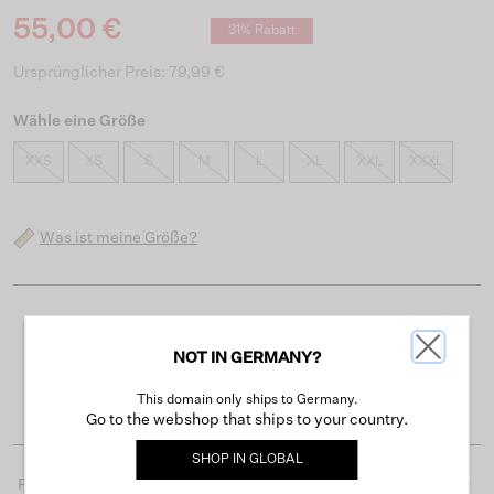
55,00 €
31% Rabatt
Ursprünglicher Preis: 79,99 €
Wähle eine Größe
XXS
XS
S
M
L
XL
XXL
XXXL
Was ist meine Größe?
Kostenloser Versand ab 50 €
NOT IN GERMANY?
Lieferzeit 3-4 Arbeitstagen
Einfache Rückgabe innerhalb von 30 Tagen
This domain only ships to Germany.
Go to the webshop that ships to your country.
SHOP IN
GLOBAL
Produktdetails