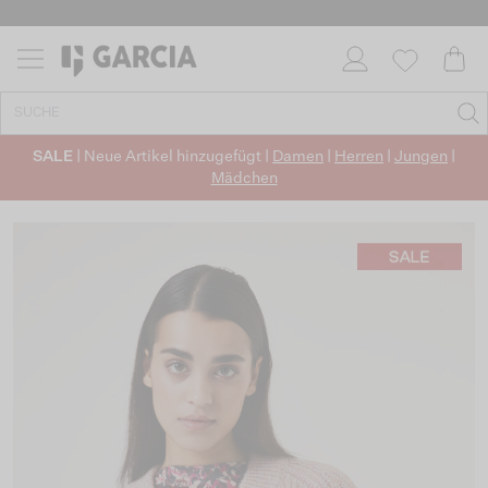
SALE
| Neue Artikel hinzugefügt |
Damen
|
Herren
|
Jungen
|
Mädchen