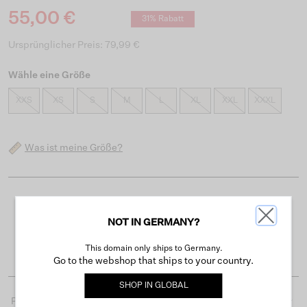
55,00 €
31% Rabatt
Ursprünglicher Preis: 79,99 €
Wähle eine Größe
XXS
XS
S
M
L
XL
XXL
XXXL
Was ist meine Größe?
Kostenloser Versand ab 50 €
NOT IN GERMANY?
Lieferzeit 3-4 Arbeitstagen
Einfache Rückgabe innerhalb von 30 Tagen
This domain only ships to Germany.
Go to the webshop that ships to your country.
SHOP IN
GLOBAL
Produktdetails