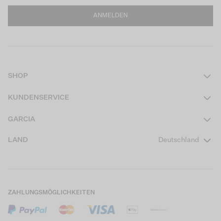
ANMELDEN
SHOP
Damen
KUNDENSERVICE
Herren
Kontakt
GARCIA
Mädchen Teens
FAQ
Über uns
LAND
Deutschland
Jungen Teens
Aktionsbedingungen
Garcia Stories
Mädchen Kids
Versand
Our Responsible Journey
Jungen Kids
Rücksendung
Store Locator
ZAHLUNGSMÖGLICHKEITEN
Sale
Cookies
Careers
Mein Konto