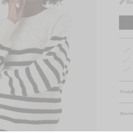
Was
Produk
Besch