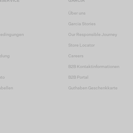
SERVICE
GARCIA
Über uns
Garcia Stories
bedingungen
Our Responsible Journey
Store Locator
dung
Careers
B2B Kontaktinformationen
nto
B2B Portal
abellen
Guthaben Geschenkkarte