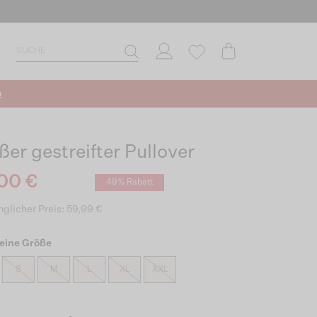
n
ßer gestreifter Pullover
00 €
49% Rabatt
glicher Preis: 59,99 €
eine Größe
S
M
L
XL
XXL