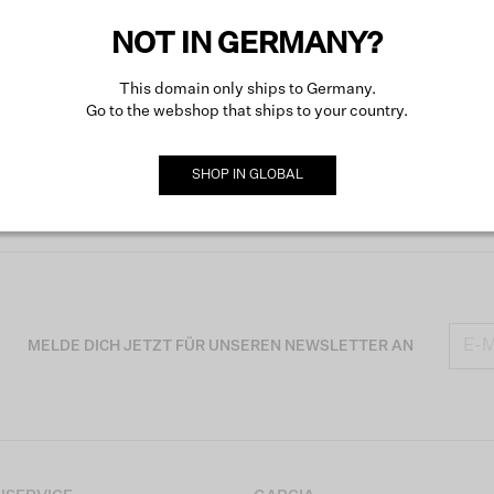
NOT IN GERMANY?
This domain only ships to Germany.
Go to the webshop that ships to your country.
SHOP IN
GLOBAL
MELDE DICH JETZT FÜR UNSEREN NEWSLETTER AN