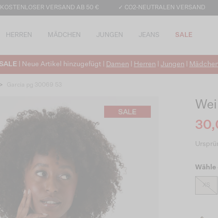
 KOSTENLOSER VERSAND AB 50 €
✓ CO2-NEUTRALEN VERSAND
HERREN
MÄDCHEN
JUNGEN
JEANS
SALE
SALE
| Neue Artikel hinzugefügt |
Damen
|
Herren
|
Jungen
|
Mädche
>
Garcia pg 30069 53
Wei
30,
Ursprün
Wähle 
XS