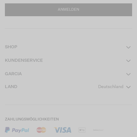
ANMELDEN
SHOP
Damen
KUNDENSERVICE
Herren
Kontakt
GARCIA
Mädchen Teens
FAQ
Über uns
LAND
Deutschland
Jungen Teens
Aktionsbedingungen
Garcia Stories
Mädchen Kids
Versand
Our Responsible Journey
Jungen Kids
Rücksendung
Store Locator
ZAHLUNGSMÖGLICHKEITEN
Sale
Cookies
Careers
Mein Konto