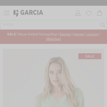
SALE
| Neue Artikel hinzugefügt |
Damen
|
Herren
|
Jungen
|
Mädchen