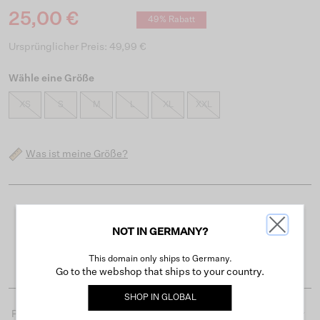
25,00 €
49% Rabatt
Ursprünglicher Preis: 49,99 €
Wähle eine Größe
XS
S
M
L
XL
XXL
Was ist meine Größe?
Kostenloser Versand ab 50 €
NOT IN GERMANY?
Lieferzeit 3-4 Arbeitstagen
Einfache Rückgabe innerhalb von 30 Tagen
This domain only ships to Germany.
Go to the webshop that ships to your country.
SHOP IN
GLOBAL
Produktdetails