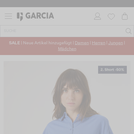
SALE
| Neue Artikel hinzugefügt |
Damen
|
Herren
|
Jungen
|
Mädchen