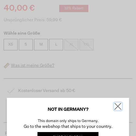
40,00 €
33% Rabatt
Ursprünglicher Preis: 59,99 €
Wähle eine Größe
XS
S
M
L
XL
XXL
Was ist meine Größe?
Kostenloser Versand ab 50 €
Lieferzeit 3-4 Arbeitstagen
NOT IN GERMANY?
Einfache Rückgabe innerhalb von 30 Tagen
This domain only ships to Germany.
Go to the webshop that ships to your country.
Produktdetails