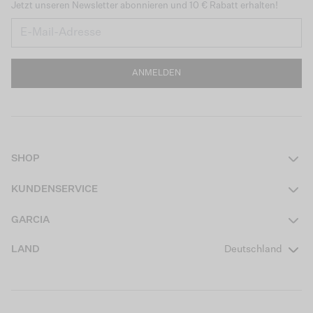
Jetzt unseren Newsletter abonnieren und 10 € Rabatt erhalten!
ANMELDEN
SHOP
Damen
KUNDENSERVICE
Herren
Kontakt
GARCIA
Mädchen Teens
FAQ
Über uns
LAND
Deutschland
Jungen Teens
Aktionsbedingungen
Garcia Stories
Mädchen Kids
Versand
Our Responsible Journey
Jungen Kids
Rücksendung