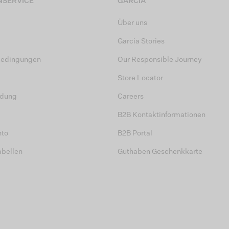
SERVICE
GARCIA
Über uns
Garcia Stories
bedingungen
Our Responsible Journey
Store Locator
dung
Careers
B2B Kontaktinformationen
nto
B2B Portal
abellen
Guthaben Geschenkkarte