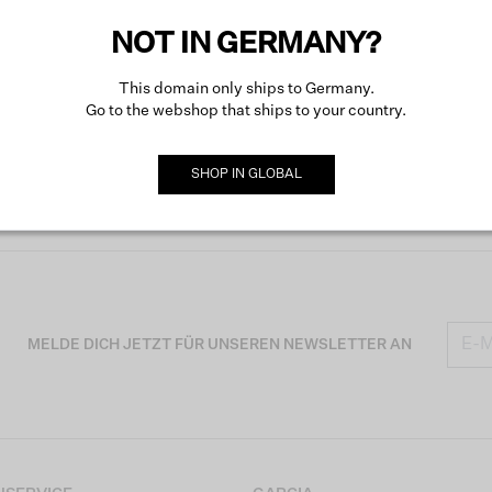
NOT IN GERMANY?
This domain only ships to Germany.
Go to the webshop that ships to your country.
SHOP IN
GLOBAL
MELDE DICH JETZT FÜR UNSEREN NEWSLETTER AN