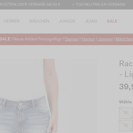
 KOSTENLOSER VERSAND AB 50 €
✓ CO2-NEUTRALEN VERSAND
HERREN
MÄDCHEN
JUNGEN
JEANS
SALE
SALE
| Neue Artikel hinzugefügt |
Damen
|
Herren
|
Jungen
|
Mädche
Rac
- L
39,
Wähle 
25
32