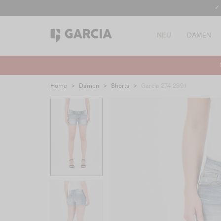
✓
NEU
DAMEN
Home
>
Damen
>
Shorts
>
Garcia 274 2991