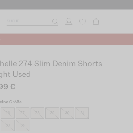
n
helle 274 Slim Denim Shorts
ight Used
99 €
eine Größe
26
27
28
29
30
31
33
34