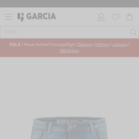
SALE
| Neue Artikel hinzugefügt |
Damen
|
Herren
|
Jungen
|
Mädchen