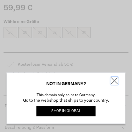
59,99 €
Wähle eine Größe
26
28
30
32
34
36
Kostenloser Versand ab 50 €
Lieferzeit 3-4 Arbeitstagen
Einfache Rückgabe innerhalb von 30 Tagen
NOT IN GERMANY?
This domain only ships to Germany.
Go to the webshop that ships to your country.
Produktdetails
SHOP IN
GLOBAL
Beschreibung & Passform