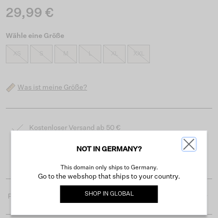
29,99 €
Wähle eine Größe
XS
S
M
L
XL
XXL
Was ist meine Größe?
Kostenloser Versand ab 50 €
Lieferzeit 3-4 Arbeitstagen
NOT IN GERMANY?
Einfache Rückgabe innerhalb von 30 Tagen
This domain only ships to Germany.
Go to the webshop that ships to your country.
SHOP IN
GLOBAL
Produktdetails