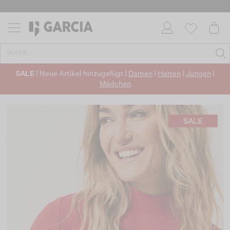
SALE
| Neue Artikel hinzugefügt |
Damen
|
Herren
|
Jungen
|
Mädchen