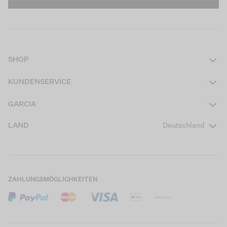
SHOP
Damen
KUNDENSERVICE
Herren
Kontakt
GARCIA
Mädchen Teens
FAQ
Über uns
LAND
Deutschland
Jungen Teens
Aktionsbedingungen
Garcia Stories
Mädchen Kids
Versand
Our Responsible Journey
Jungen Kids
Rücksendung
Store Locator
ZAHLUNGSMÖGLICHKEITEN
Sale
Cookies
Careers
Mein Konto
B2B Kontaktinformationen
Größentabellen