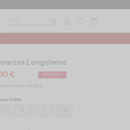
n
warzes Longsleeve
00 €
29% Rabatt
glicher Preis: 49,99 €
eine Größe
S
M
L
XL
XXL