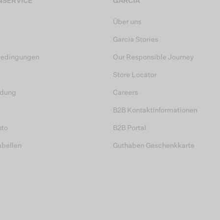
SERVICE
GARCIA
Über uns
Garcia Stories
bedingungen
Our Responsible Journey
Store Locator
dung
Careers
B2B Kontaktinformationen
nto
B2B Portal
abellen
Guthaben Geschenkkarte