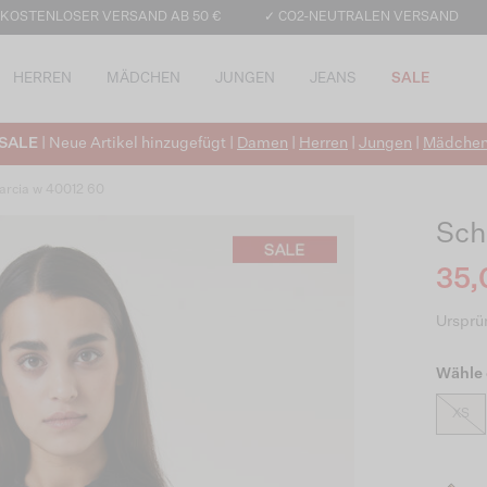
 KOSTENLOSER VERSAND AB 50 €
✓ CO2-NEUTRALEN VERSAND
HERREN
MÄDCHEN
JUNGEN
JEANS
SALE
SALE
| Neue Artikel hinzugefügt |
Damen
|
Herren
|
Jungen
|
Mädche
arcia w 40012 60
Sch
35,
Ursprün
Wähle 
XS