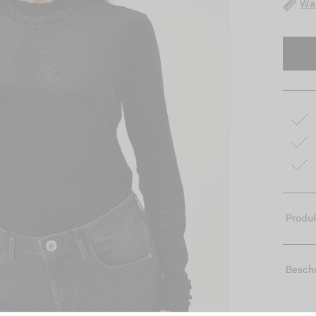
Was
Produk
Besch