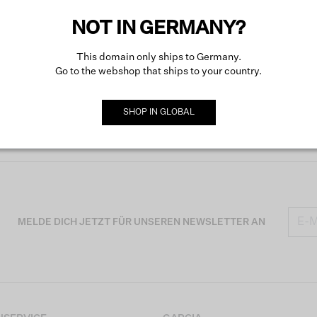
NOT IN GERMANY?
This domain only ships to Germany.
Go to the webshop that ships to your country.
SHOP IN
GLOBAL
MELDE DICH JETZT FÜR UNSEREN NEWSLETTER AN