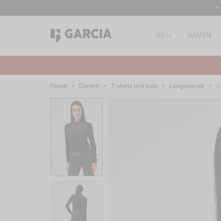
✓
NEU
DAMEN
Home
>
Damen
>
T-shirts und tops
>
Longsleeves
>
G